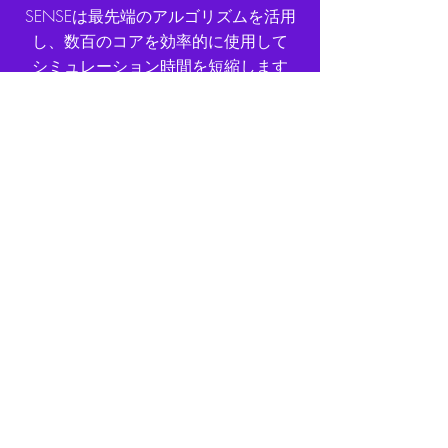
SENSEは最先端のアルゴリズムを活用
し、数百のコアを効率的に使用して
シミュレーション時間を短縮します
設計をより早く、より効率的
に
世界初静電容量タッチセンサ
ーに
最適化された
オンラインCADです