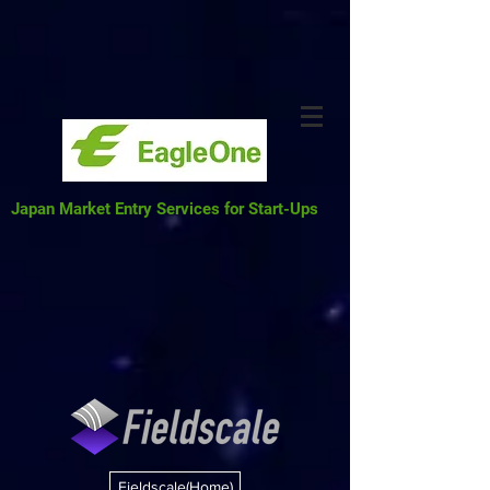
Japan Market Entry Services for Start-Ups
Fieldscale(Home)