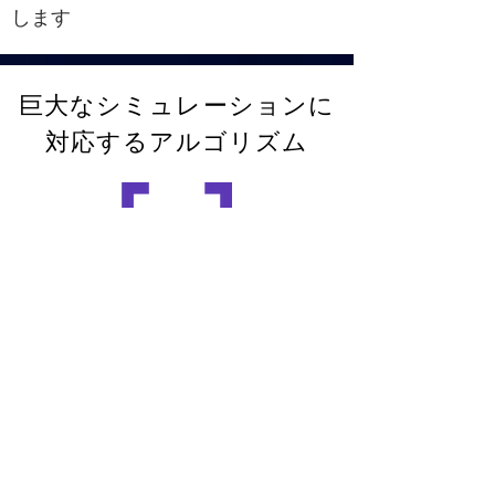
します
巨大なシミュレーションに
対応するアルゴリズム
直接的なソルバーはHierarchically
Semi-Separable (HSS) マトリック
スを革新的にインプリメント
しています。これにより線形メモリ
コンプレキシティとO(N^1.5)タイムコ
ンプレキシティを達成しています。